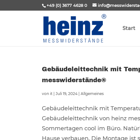
+49 (0) 3677 4628 0
info@messwidersta
Start
Gebäudeleittechnik mit Tem
messwiderstände®
von
it
|
Juli 19, 2024
|
Allgemeines
Gebäudeleittechnik mit Temperat
Gebäudeleittechnik von heinz mes
Sommertagen cool im Büro. Natür
Hause verbauen. Die Montage ist so